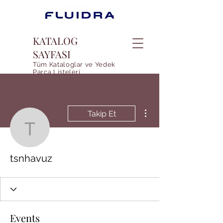
KATALOG
SAYFASI
Tüm Kataloglar ve Yedek
Parca Listeleri
Diğer Eylemler
Takip Et
tsnhavuz
tsnhavuz
Events