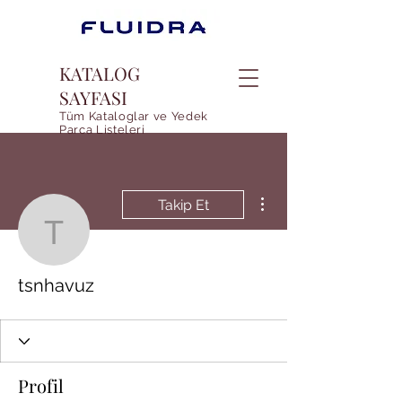
KATALOG
SAYFASI
Tüm Kataloglar ve Yedek
Parca Listeleri
Diğer Eylemler
Takip Et
tsnhavuz
tsnhavuz
Profil