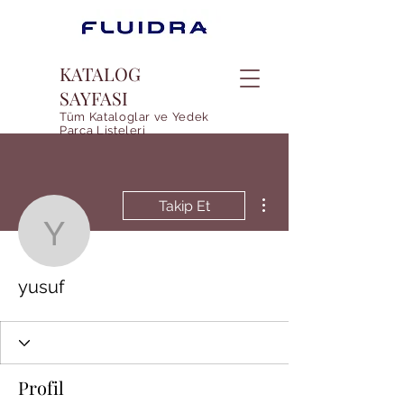
KATALOG
SAYFASI
Tüm Kataloglar ve Yedek
Parca Listeleri
Diğer Eylemler
Takip Et
yusuf
yusuf
Profil