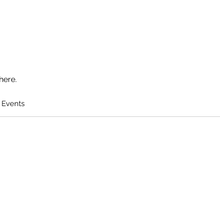
here.
 Events