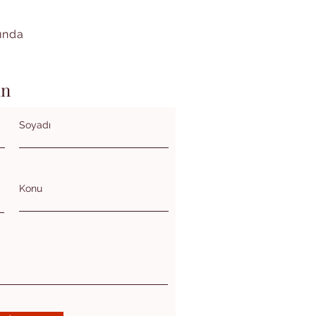
kında
in
Soyadı
Konu