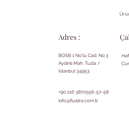
Ürün
Adres :
Ça
BOSB 1 No'lu Cad. No:3
Haf
Aydınlı Mah. Tuzla /
Cum
İstanbul 34953
+90 216 3870556-57-58
info@fluidra.com.tr