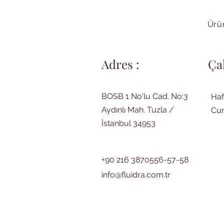
Ürün
Adres :
Ça
BOSB 1 No'lu Cad. No:3
Haf
Aydınlı Mah. Tuzla /
Cum
İstanbul 34953
+90 216 3870556-57-58
info@fluidra.com.tr