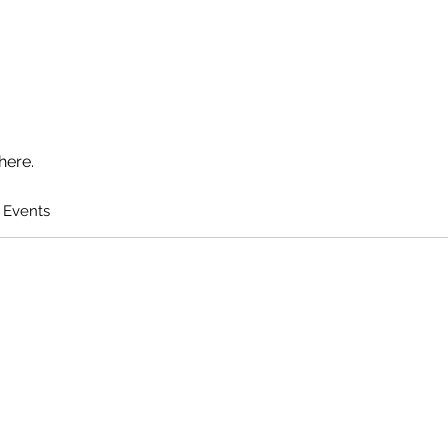
here.
 Events