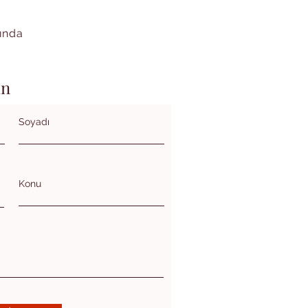
kında
in
Soyadı
Konu