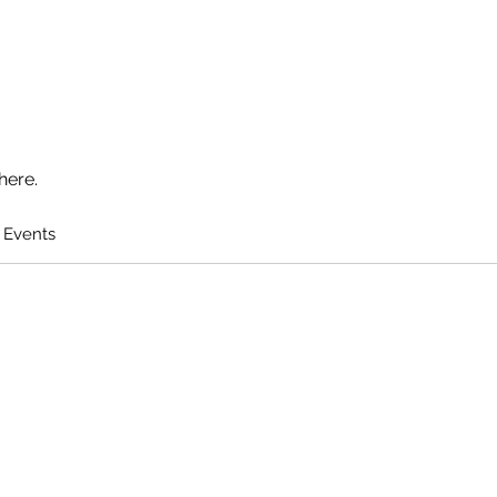
here.
 Events