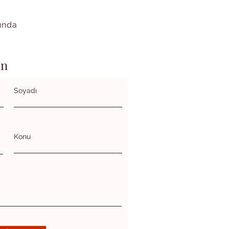
kında
in
Soyadı
Konu