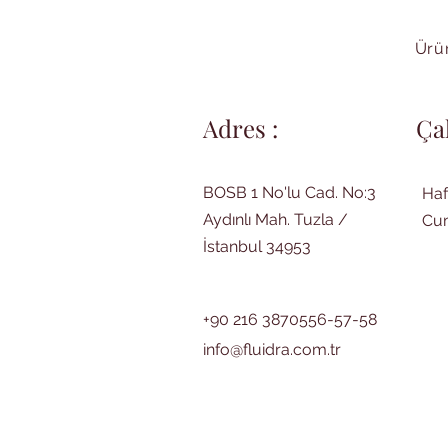
Ürün
Adres :
Ça
BOSB 1 No'lu Cad. No:3
Haf
Aydınlı Mah. Tuzla /
Cum
İstanbul 34953
+90 216 3870556-57-58
info@fluidra.com.tr