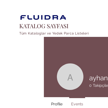
KATALOG SAYFASI
Tüm Kataloglar ve Yedek Parca Listeleri
ayhan
ayhanhak
0
Takipçile
Profile
Events