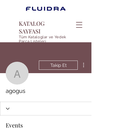
KATALOG
SAYFASI
Tüm Kataloglar ve Yedek
Parca Listeleri
Diğer Eylemler
Takip Et
agogus
agogus
Events