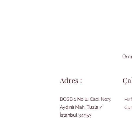
Ürün
Adres :
Ça
BOSB 1 No'lu Cad. No:3
Haf
Aydınlı Mah. Tuzla /
Cum
İstanbul 34953