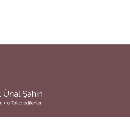
. Ünal Şahin
r
0
Takip edilenler