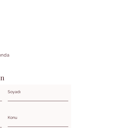
kında
in
Soyadı
Konu