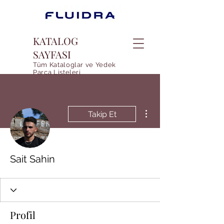
KATALOG
SAYFASI
Tüm Kataloglar ve Yedek
Parca Listeleri
Diğer Eylemler
Takip Et
Sait Sahin
Profil