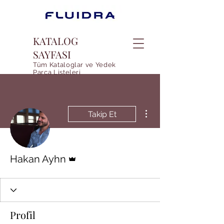
KATALOG
SAYFASI
Tüm Kataloglar ve Yedek
Parca Listeleri
Diğer Eylemler
Takip Et
Admin
Hakan Ayhn
Profil